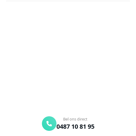
NEEM CONTACT OP
Ontstoppingsdienst nodig in
Hoeilaart?
Verstopte afvoer of toilet? Wij lossen het snel op.
Bel ons en een ontstoppingsspecialist is
onderweg. Of vraag vrijblijvend een offerte aan.
Binnen 30 min ter plaatse
24/7 bereikbaar
Gratis offerte
Bel ons direct
0487 10 81 95