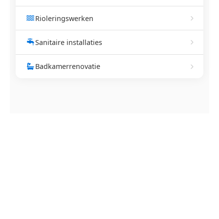
Rioleringswerken
Sanitaire installaties
Badkamerrenovatie
NEEM CONTACT OP
Ontstoppingsdienst nodig in
Overijse?
Verstopte afvoer of toilet? Wij lossen het snel op.
Bel ons en een ontstoppingsspecialist is