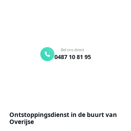
onderweg. Of vraag vrijblijvend een offerte aan.
Binnen 30 min ter plaatse
24/7 bereikbaar
Gratis offerte
Bel ons direct
0487 10 81 95
Offerte aanvragen
Ontstoppingsdienst in de buurt van
Overijse