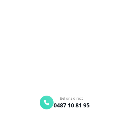
NEEM CONTACT OP
Ontstoppingsdienst nodig in
Strombeek-Bever?
Verstopte afvoer of toilet? Wij lossen het snel op.
Bel ons en een ontstoppingsspecialist is
onderweg. Of vraag vrijblijvend een offerte aan.
Binnen 30 min ter plaatse
24/7 bereikbaar
Gratis offerte
Bel ons direct
0487 10 81 95
Offerte aanvragen