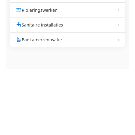
Rioleringswerken
Sanitaire installaties
Badkamerrenovatie
NEEM CONTACT OP
Ontstoppingsdienst nodig in
Lauw?
Verstopte afvoer of toilet? Wij lossen het snel op.
Bel ons en een ontstoppingsspecialist is