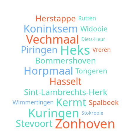
Herstappe
Rutten
Koninksem
Widooie
Vechmaal
Diets-Heur
Heks
Piringen
Vreren
Bommershoven
Horpmaal
Tongeren
Hasselt
Sint-Lambrechts-Herk
Kermt
Spalbeek
Wimmertingen
Kuringen
Stokrooie
Zonhoven
Stevoort