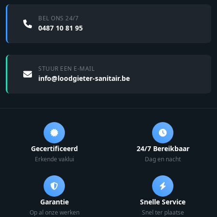
BEL ONS 24/7
0487 10 81 95
STUUR EEN E-MAIL
info@loodgieter-sanitair.be
Gecertificeerd
24/7 Bereikbaar
Erkende vaklui
Dag en nacht
Garantie
Snelle Service
Op al onze werken
Snel ter plaatse