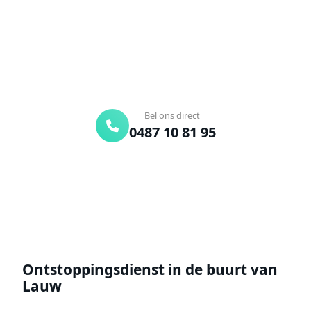
onderweg. Of vraag vrijblijvend een offerte aan.
Binnen 30 min ter plaatse
24/7 bereikbaar
Gratis offerte
Bel ons direct
0487 10 81 95
Offerte aanvragen
Ontstoppingsdienst in de buurt van
Lauw