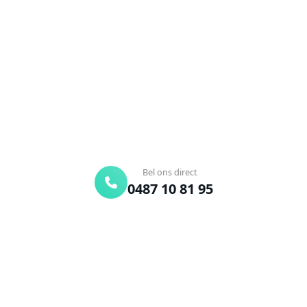
Widooie?
Verstopte afvoer of toilet? Wij lossen het snel op.
Bel ons en een ontstoppingsspecialist is
onderweg. Of vraag vrijblijvend een offerte aan.
Binnen 30 min ter plaatse
24/7 bereikbaar
Gratis offerte
Bel ons direct
0487 10 81 95
Offerte aanvragen