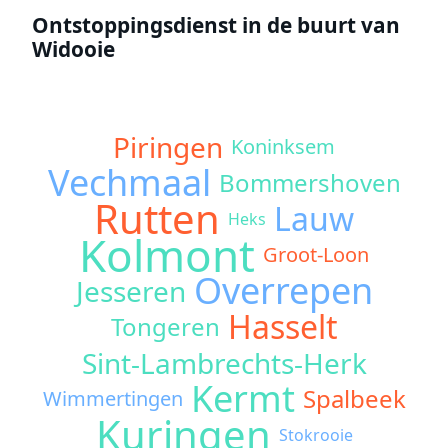
Ontstoppingsdienst in de buurt van
Widooie
Piringen
Koninksem
Vechmaal
Bommershoven
Rutten
Lauw
Heks
Kolmont
Groot-Loon
Overrepen
Jesseren
Hasselt
Tongeren
Sint-Lambrechts-Herk
Kermt
Spalbeek
Wimmertingen
Kuringen
Stokrooie