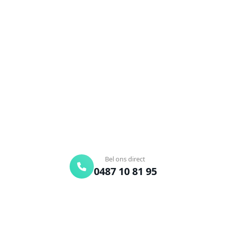
NEEM CONTACT OP
Ontstoppingsdienst nodig in
Meeuwen?
Verstopte afvoer of toilet? Wij lossen het snel op.
Bel ons en een ontstoppingsspecialist is
onderweg. Of vraag vrijblijvend een offerte aan.
Binnen 30 min ter plaatse
24/7 bereikbaar
Gratis offerte
Bel ons direct
0487 10 81 95
Offerte aanvragen