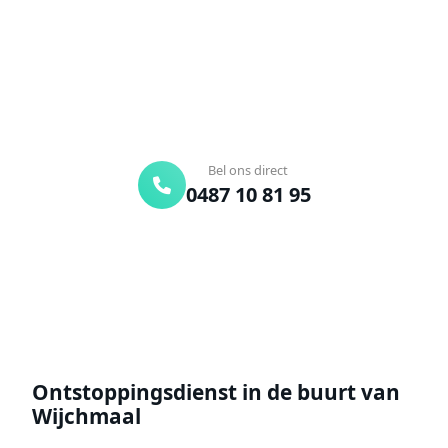
onderweg. Of vraag vrijblijvend een offerte aan.
Binnen 30 min ter plaatse
24/7 bereikbaar
Gratis offerte
Bel ons direct
0487 10 81 95
Offerte aanvragen
Ontstoppingsdienst in de buurt van
Wijchmaal