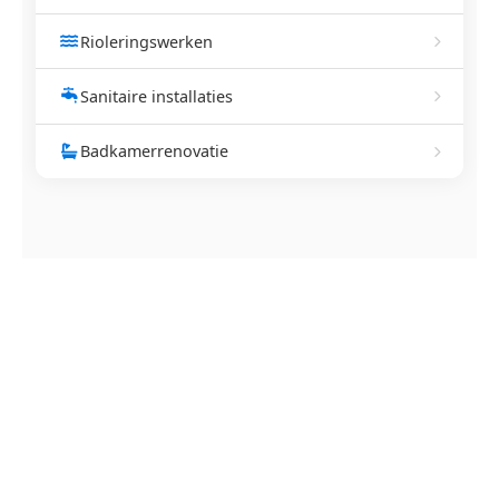
Rioleringswerken
Sanitaire installaties
Badkamerrenovatie
NEEM CONTACT OP
Ontstoppingsdienst nodig in
Wijchmaal?
Verstopte afvoer of toilet? Wij lossen het snel op.
Bel ons en een ontstoppingsspecialist is