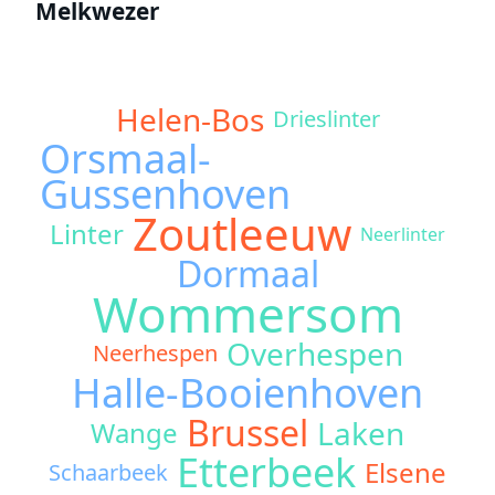
Melkwezer
Helen-Bos
Drieslinter
Orsmaal-
Gussenhoven
Zoutleeuw
Linter
Neerlinter
Dormaal
Wommersom
Overhespen
Neerhespen
Halle-Booienhoven
Brussel
Laken
Wange
Etterbeek
Elsene
Schaarbeek