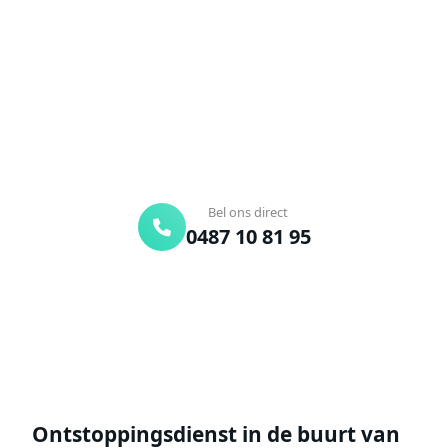
Verstopte afvoer of toilet? Wij lossen het snel op.
Bel ons en een ontstoppingsspecialist is
onderweg. Of vraag vrijblijvend een offerte aan.
Binnen 30 min ter plaatse
24/7 bereikbaar
Gratis offerte
Bel ons direct
0487 10 81 95
Offerte aanvragen
Ontstoppingsdienst in de buurt van