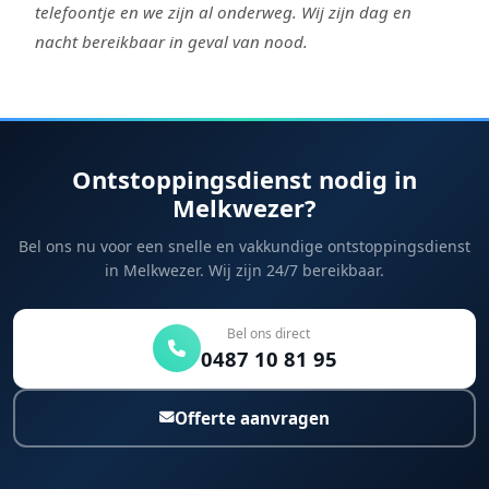
telefoontje en we zijn al onderweg. Wij zijn dag en
nacht bereikbaar in geval van nood.
Ontstoppingsdienst nodig in
Melkwezer?
Bel ons nu voor een snelle en vakkundige ontstoppingsdienst
in Melkwezer. Wij zijn 24/7 bereikbaar.
Bel ons direct
0487 10 81 95
Offerte aanvragen