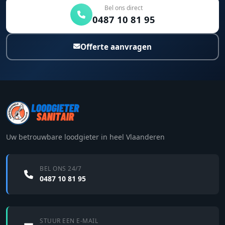
Bel ons direct
0487 10 81 95
Offerte aanvragen
Uw betrouwbare loodgieter in heel Vlaanderen
BEL ONS 24/7
0487 10 81 95
STUUR EEN E-MAIL