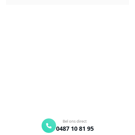
NEEM CONTACT OP
Ontstoppingsdienst nodig in
Orsmaal-Gussenhoven?
Verstopte afvoer of toilet? Wij lossen het snel op.
Bel ons en een ontstoppingsspecialist is
onderweg. Of vraag vrijblijvend een offerte aan.
Binnen 30 min ter plaatse
24/7 bereikbaar
Gratis offerte
Bel ons direct
0487 10 81 95