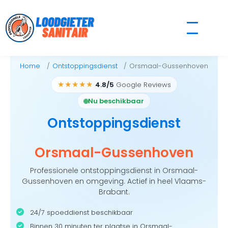
Skip
to
content
Home
Ontstoppingsdienst
Orsmaal-Gussenhoven
★★★★★
4.8/5
Google Reviews
Nu beschikbaar
Ontstoppingsdienst
Orsmaal-Gussenhoven
Professionele ontstoppingsdienst in Orsmaal-
Gussenhoven en omgeving. Actief in heel Vlaams-
Brabant.
24/7 spoeddienst beschikbaar
Binnen 30 minuten ter plaatse in Orsmaal-