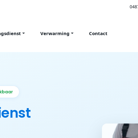
048
ngsdienst
Verwarming
Contact
ikbaar
ienst