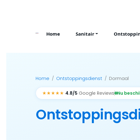
Skip
to
content
Home
Sanitair
Ontstoppi
Home
Ontstoppingsdienst
Dormaal
★★★★★
Nu besch
4.8/5
Google Reviews
Ontstoppingsd