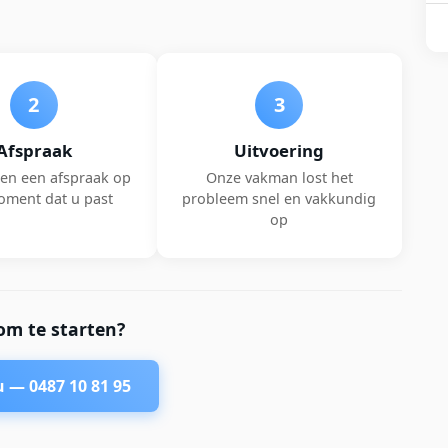
2
3
Afspraak
Uitvoering
en een afspraak op
Onze vakman lost het
oment dat u past
probleem snel en vakkundig
op
om te starten?
nu —
0487 10 81 95