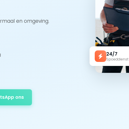
ormaal en omgeving.
24/7
l
Spoeddienst
tsApp ons