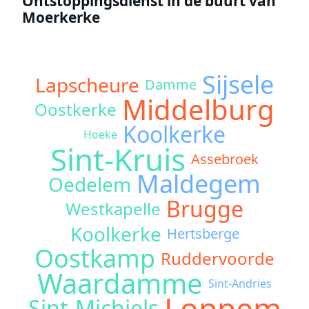
Ontstoppingsdienst in de buurt van
Moerkerke
Sijsele
Lapscheure
Damme
Middelburg
Oostkerke
Koolkerke
Hoeke
Sint-Kruis
Assebroek
Maldegem
Oedelem
Brugge
Westkapelle
Koolkerke
Hertsberge
Oostkamp
Ruddervoorde
Waardamme
Sint-Andries
Loppem
Sint-Michiels