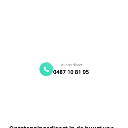
Verstopte afvoer of toilet? Wij lossen het snel op.
Bel ons en een ontstoppingsspecialist is
onderweg. Of vraag vrijblijvend een offerte aan.
Binnen 30 min ter plaatse
24/7 bereikbaar
Gratis offerte
Bel ons direct
0487 10 81 95
Offerte aanvragen