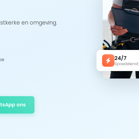
ostkerke en omgeving.
24/7
ke
Spoeddienst
tsApp ons