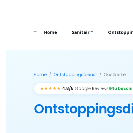
Skip
to
content
Home
Sanitair
Ontstoppi
Home
Ontstoppingsdienst
Oostkerke
★★★★★
Nu besch
4.8/5
Google Reviews
Ontstoppingsd