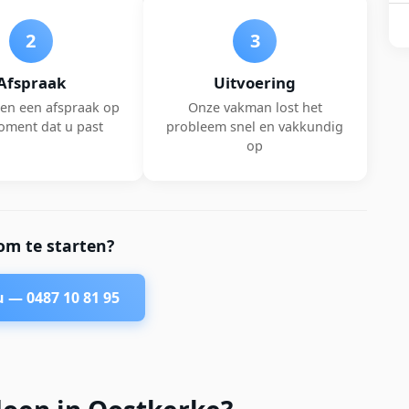
2
3
Afspraak
Uitvoering
en een afspraak op
Onze vakman lost het
oment dat u past
probleem snel en vakkundig
op
om te starten?
nu —
0487 10 81 95