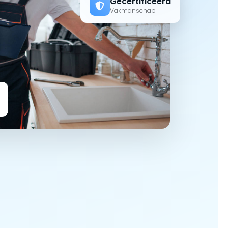
Gecertificeerd
Vakmanschap