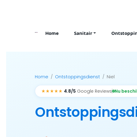
Skip
to
content
Home
Sanitair
Ontstoppi
Home
Ontstoppingsdienst
Niel
★★★★★
Nu besch
4.8/5
Google Reviews
Ontstoppingsd