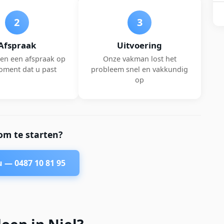
2
3
Afspraak
Uitvoering
en een afspraak op
Onze vakman lost het
oment dat u past
probleem snel en vakkundig
op
om te starten?
nu —
0487 10 81 95