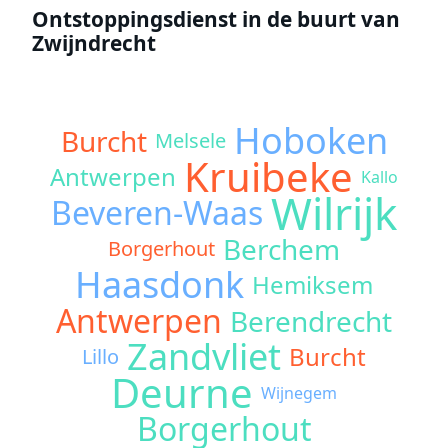
Ontstoppingsdienst in de buurt van
Zwijndrecht
Hoboken
Burcht
Melsele
Kruibeke
Antwerpen
Kallo
Wilrijk
Beveren-Waas
Berchem
Borgerhout
Haasdonk
Hemiksem
Antwerpen
Berendrecht
Zandvliet
Burcht
Lillo
Deurne
Wijnegem
Borgerhout