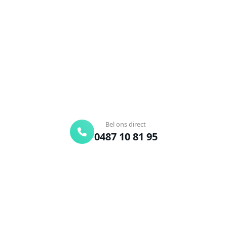
Zwijndrecht?
Verstopte afvoer of toilet? Wij lossen het snel op.
Bel ons en een ontstoppingsspecialist is
onderweg. Of vraag vrijblijvend een offerte aan.
Binnen 30 min ter plaatse
24/7 bereikbaar
Gratis offerte
Bel ons direct
0487 10 81 95
Offerte aanvragen