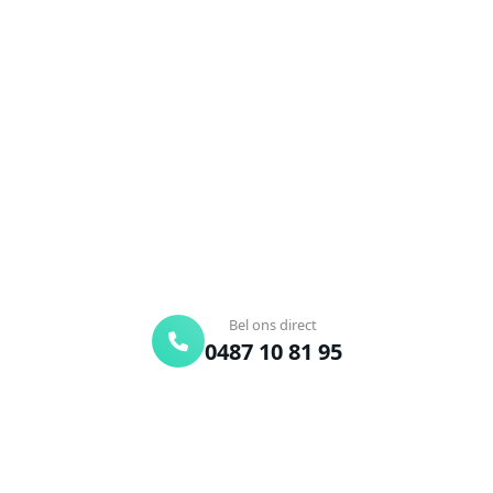
Ontstoppingsdienst nodig in
Zandvliet?
Verstopte afvoer of toilet? Wij lossen het snel op.
Bel ons en een ontstoppingsspecialist is
onderweg. Of vraag vrijblijvend een offerte aan.
Binnen 30 min ter plaatse
24/7 bereikbaar
Gratis offerte
Bel ons direct
0487 10 81 95
Offerte aanvragen