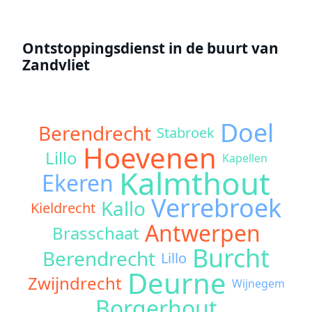
Ontstoppingsdienst in de buurt van
Zandvliet
Doel
Berendrecht
Stabroek
Hoevenen
Lillo
Kapellen
Kalmthout
Ekeren
Verrebroek
Kallo
Kieldrecht
Antwerpen
Brasschaat
Burcht
Berendrecht
Lillo
Deurne
Zwijndrecht
Wijnegem
Borgerhout