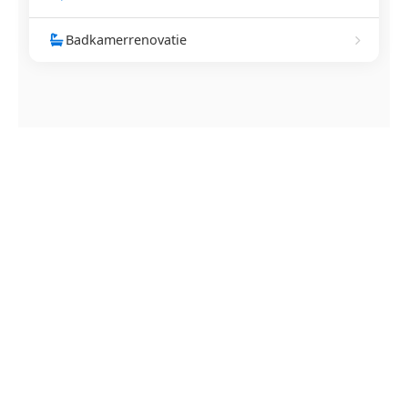
Badkamerrenovatie
NEEM CONTACT OP
Ontstoppingsdienst nodig in
Onze-Lieve-Vrouw-Lombeek?
Verstopte afvoer of toilet? Wij lossen het snel op.
Bel ons en een ontstoppingsspecialist is
onderweg. Of vraag vrijblijvend een offerte aan.
Binnen 30 min ter plaatse