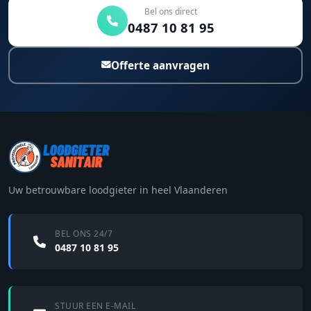
Bel ons direct
0487 10 81 95
Offerte aanvragen
Uw betrouwbare loodgieter in heel Vlaanderen
BEL ONS 24/7
0487 10 81 95
STUUR EEN E-MAIL