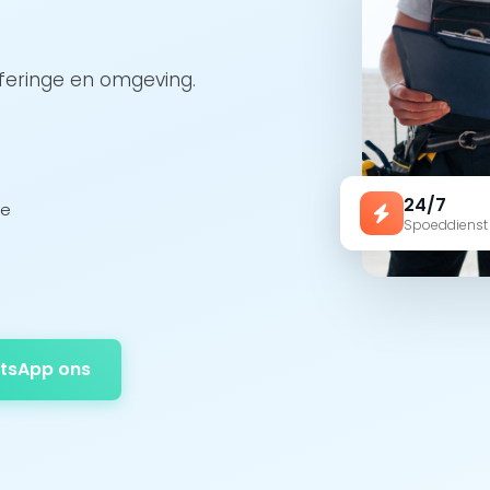
eferinge en omgeving.
24/7
ge
Spoeddienst
tsApp ons