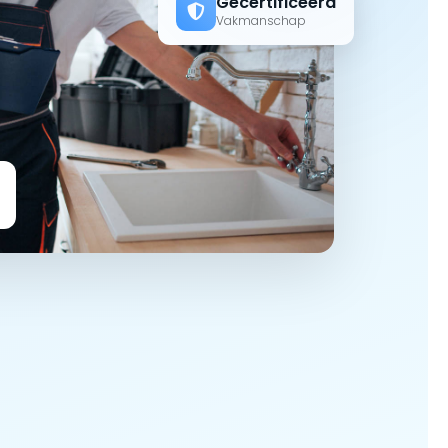
Gecertificeerd
Vakmanschap