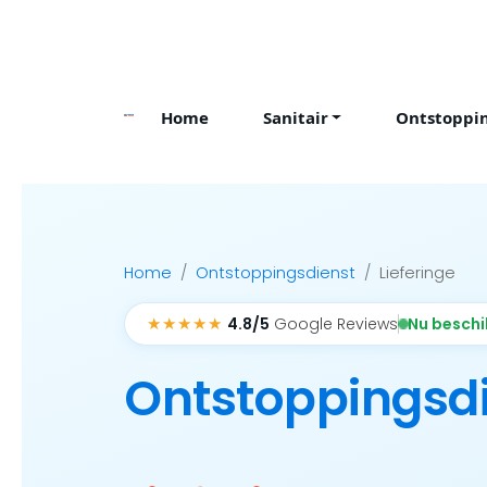
Skip
to
content
Home
Sanitair
Ontstoppi
Home
Ontstoppingsdienst
Lieferinge
★★★★★
Nu besch
4.8/5
Google Reviews
Ontstoppingsd