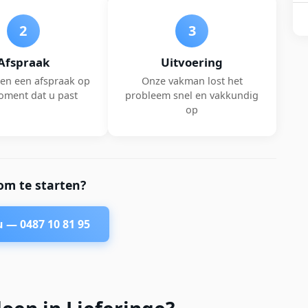
2
3
Afspraak
Uitvoering
en een afspraak op
Onze vakman lost het
oment dat u past
probleem snel en vakkundig
op
om te starten?
nu —
0487 10 81 95