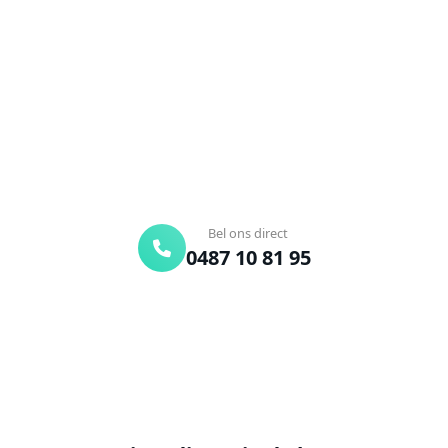
Verstopte afvoer of toilet? Wij lossen het snel op.
Bel ons en een ontstoppingsspecialist is
onderweg. Of vraag vrijblijvend een offerte aan.
Binnen 30 min ter plaatse
24/7 bereikbaar
Gratis offerte
Bel ons direct
0487 10 81 95
Offerte aanvragen