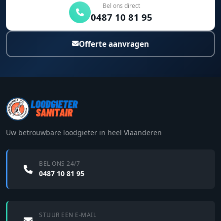
Bel ons direct
0487 10 81 95
Offerte aanvragen
Uw betrouwbare loodgieter in heel Vlaanderen
BEL ONS 24/7
0487 10 81 95
STUUR EEN E-MAIL