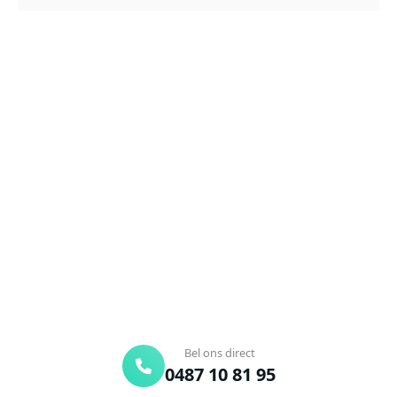
NEEM CONTACT OP
Ontstoppingsdienst nodig in
Sint-Kruis-Winkel?
Verstopte afvoer of toilet? Wij lossen het snel op.
Bel ons en een ontstoppingsspecialist is
onderweg. Of vraag vrijblijvend een offerte aan.
Binnen 30 min ter plaatse
24/7 bereikbaar
Gratis offerte
Bel ons direct
0487 10 81 95