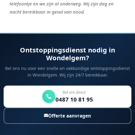
telefoontje en we zijn al onderweg. Wij zijn dag en
nacht bereikbaar in geval van nood.
Ontstoppingsdienst nodig in
Wondelgem?
Bel ons nu voor een snelle en vakkundige ontstoppingsdienst
in Wondelgem. Wij zijn 24/7 bereikbaar.
Bel ons direct
0487 10 81 95
Offerte aanvragen