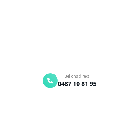
Wondelgem?
Verstopte afvoer of toilet? Wij lossen het snel op.
Bel ons en een ontstoppingsspecialist is
onderweg. Of vraag vrijblijvend een offerte aan.
Binnen 30 min ter plaatse
24/7 bereikbaar
Gratis offerte
Bel ons direct
0487 10 81 95
Offerte aanvragen