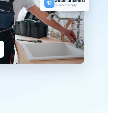
Gecertificeerd
Vakmanschap