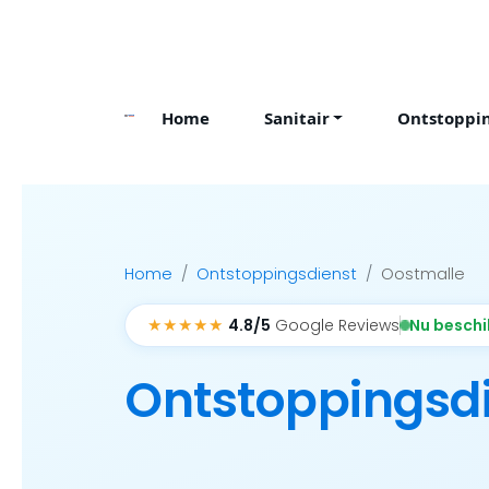
Skip
to
content
Home
Sanitair
Ontstoppi
Home
Ontstoppingsdienst
Oostmalle
★★★★★
Nu besch
4.8/5
Google Reviews
Ontstoppingsd