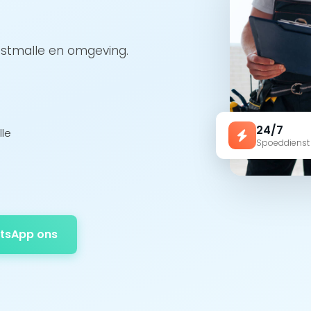
ostmalle en omgeving.
24/7
lle
Spoeddienst
tsApp ons