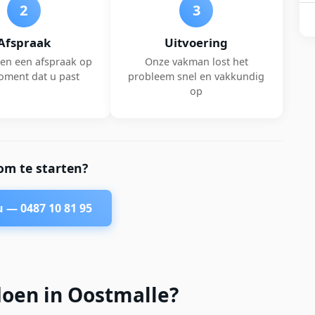
2
3
Afspraak
Uitvoering
en een afspraak op
Onze vakman lost het
oment dat u past
probleem snel en vakkundig
op
om te starten?
nu —
0487 10 81 95
doen in Oostmalle?