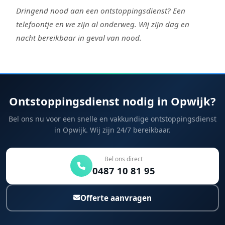
Dringend nood aan een ontstoppingsdienst? Een
telefoontje en we zijn al onderweg. Wij zijn dag en
nacht bereikbaar in geval van nood.
Ontstoppingsdienst nodig in Opwijk?
Bel ons nu voor een snelle en vakkundige ontstoppingsdienst
in Opwijk. Wij zijn 24/7 bereikbaar.
Bel ons direct
0487 10 81 95
Offerte aanvragen