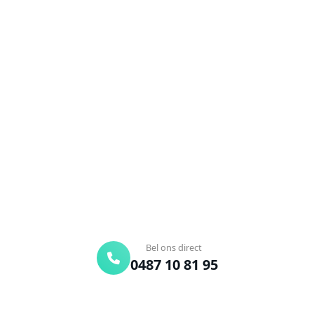
NEEM CONTACT OP
Ontstoppingsdienst nodig in
Opwijk?
Verstopte afvoer of toilet? Wij lossen het snel op.
Bel ons en een ontstoppingsspecialist is
onderweg. Of vraag vrijblijvend een offerte aan.
Binnen 30 min ter plaatse
24/7 bereikbaar
Gratis offerte
Bel ons direct
0487 10 81 95
Offerte aanvragen