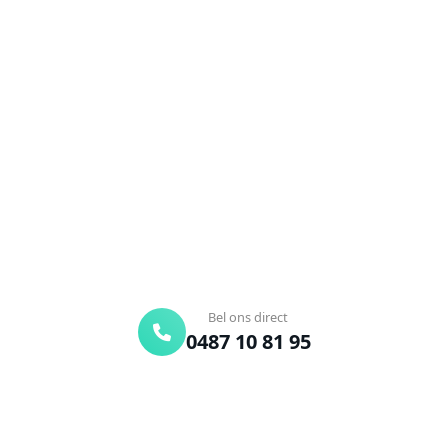
NEEM CONTACT OP
Ontstoppingsdienst nodig in
Mollem?
Verstopte afvoer of toilet? Wij lossen het snel op.
Bel ons en een ontstoppingsspecialist is
onderweg. Of vraag vrijblijvend een offerte aan.
Binnen 30 min ter plaatse
24/7 bereikbaar
Gratis offerte
Bel ons direct
0487 10 81 95
Offerte aanvragen