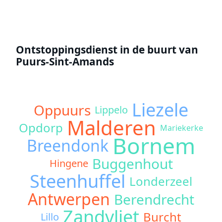
Ontstoppingsdienst in de buurt van
Puurs-Sint-Amands
Liezele
Oppuurs
Lippelo
Malderen
Opdorp
Mariekerke
Bornem
Breendonk
Buggenhout
Hingene
Steenhuffel
Londerzeel
Antwerpen
Berendrecht
Zandvliet
Burcht
Lillo