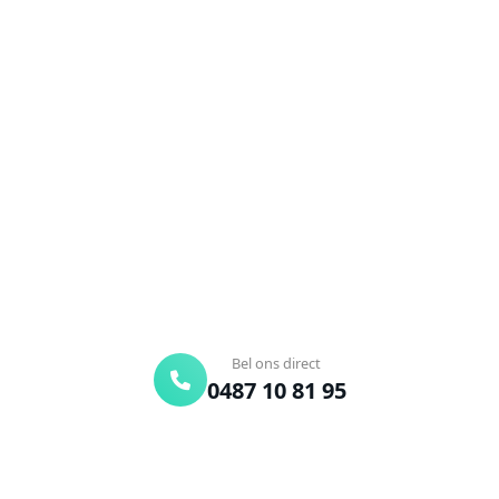
NEEM CONTACT OP
Ontstoppingsdienst nodig in
Puurs-Sint-Amands?
Verstopte afvoer of toilet? Wij lossen het snel op.
Bel ons en een ontstoppingsspecialist is
onderweg. Of vraag vrijblijvend een offerte aan.
Binnen 30 min ter plaatse
24/7 bereikbaar
Gratis offerte
Bel ons direct
0487 10 81 95
Offerte aanvragen