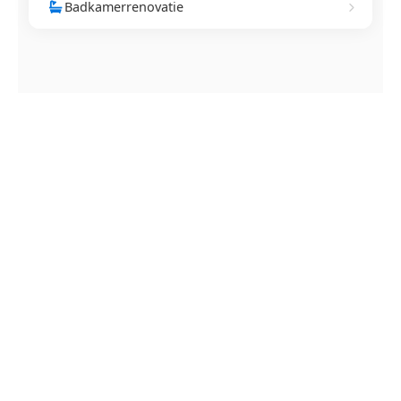
Badkamerrenovatie
NEEM CONTACT OP
Ontstoppingsdienst nodig in
Sint-Laureins-Berchem?
Verstopte afvoer of toilet? Wij lossen het snel op.
Bel ons en een ontstoppingsspecialist is
onderweg. Of vraag vrijblijvend een offerte aan.
Binnen 30 min ter plaatse
24/7 bereikbaar