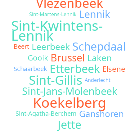
Vlezenbeek
Lennik
Sint-Martens-Lennik
Sint-Kwintens-
Lennik
Schepdaal
Leerbeek
Beert
Brussel
Laken
Gooik
Etterbeek
Elsene
Schaarbeek
Sint-Gillis
Anderlecht
Sint-Jans-Molenbeek
Koekelberg
Ganshoren
Sint-Agatha-Berchem
Jette