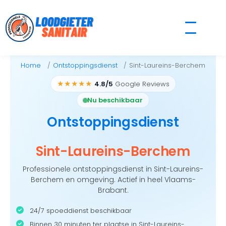
Skip
to
content
Home
Ontstoppingsdienst
Sint-Laureins-Berchem
★★★★★
4.8/5
Google Reviews
Nu beschikbaar
Ontstoppingsdienst
Sint-Laureins-Berchem
Professionele ontstoppingsdienst in Sint-Laureins-
Berchem en omgeving. Actief in heel Vlaams-
Brabant.
24/7 spoeddienst beschikbaar
Binnen 30 minuten ter plaatse in Sint-Laureins-