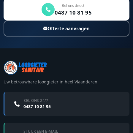
Bel ons direct
0487 10 81 95
Offerte aanvragen
Uw betrouwbare loodgieter in heel Vlaanderen
BEL ONS 24/7
0487 10 81 95
STUUR EEN E-MAIL