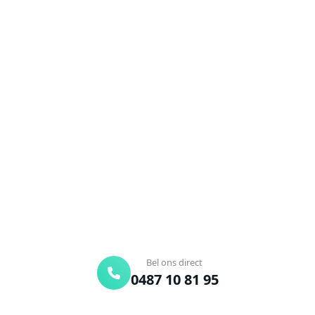
NEEM CONTACT OP
Ontstoppingsdienst nodig in
Vlezenbeek?
Verstopte afvoer of toilet? Wij lossen het snel op.
Bel ons en een ontstoppingsspecialist is
onderweg. Of vraag vrijblijvend een offerte aan.
Binnen 30 min ter plaatse
24/7 bereikbaar
Gratis offerte
Bel ons direct
0487 10 81 95