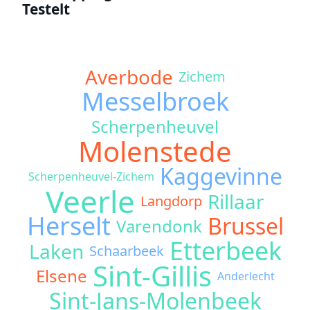
Testelt
Averbode
Zichem
Messelbroek
Scherpenheuvel
Molenstede
Kaggevinne
Scherpenheuvel-Zichem
Veerle
Rillaar
Langdorp
Herselt
Brussel
Varendonk
Etterbeek
Laken
Schaarbeek
Sint-Gillis
Elsene
Anderlecht
Sint-Jans-Molenbeek