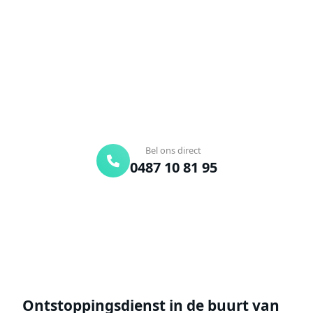
Verstopte afvoer of toilet? Wij lossen het snel op.
Bel ons en een ontstoppingsspecialist is
onderweg. Of vraag vrijblijvend een offerte aan.
Binnen 30 min ter plaatse
24/7 bereikbaar
Gratis offerte
Bel ons direct
0487 10 81 95
Offerte aanvragen
Ontstoppingsdienst in de buurt van