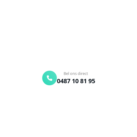
Verstopte afvoer of toilet? Wij lossen het snel op.
Bel ons en een ontstoppingsspecialist is
onderweg. Of vraag vrijblijvend een offerte aan.
Binnen 30 min ter plaatse
24/7 bereikbaar
Gratis offerte
Bel ons direct
0487 10 81 95
Offerte aanvragen