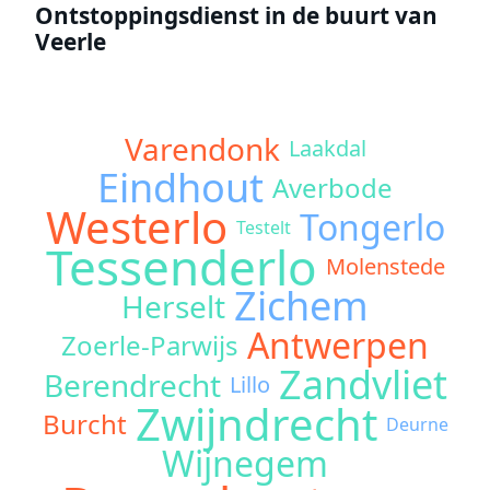
Ontstoppingsdienst in de buurt van
Veerle
Varendonk
Laakdal
Eindhout
Averbode
Westerlo
Tongerlo
Testelt
Tessenderlo
Molenstede
Zichem
Herselt
Antwerpen
Zoerle-Parwijs
Zandvliet
Berendrecht
Lillo
Zwijndrecht
Burcht
Deurne
Wijnegem