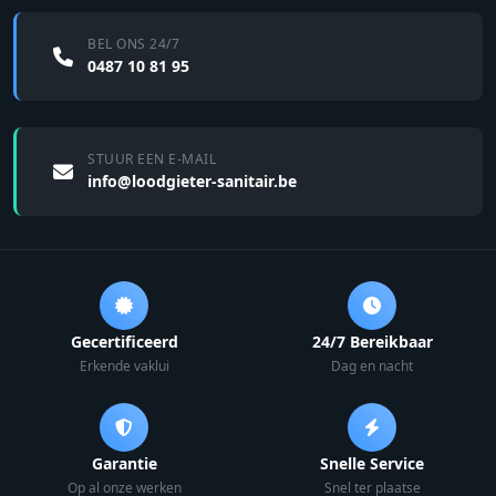
BEL ONS 24/7
0487 10 81 95
STUUR EEN E-MAIL
info@loodgieter-sanitair.be
Gecertificeerd
24/7 Bereikbaar
Erkende vaklui
Dag en nacht
Garantie
Snelle Service
Op al onze werken
Snel ter plaatse