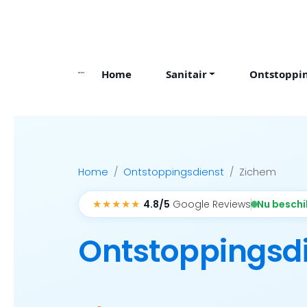
Skip
to
content
Home
Sanitair
Ontstoppi
Home
Ontstoppingsdienst
Zichem
★★★★★
Nu besch
4.8/5
Google Reviews
Ontstoppingsd