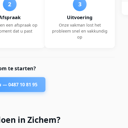
2
3
Afspraak
Uitvoering
en een afspraak op
Onze vakman lost het
oment dat u past
probleem snel en vakkundig
op
om te starten?
nu —
0487 10 81 95
doen in Zichem?