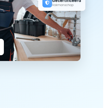
Gecertificeerd
Vakmanschap