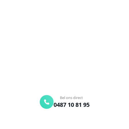
NEEM CONTACT OP
Ontstoppingsdienst nodig in
Werchter?
Verstopte afvoer of toilet? Wij lossen het snel op.
Bel ons en een ontstoppingsspecialist is
onderweg. Of vraag vrijblijvend een offerte aan.
Binnen 30 min ter plaatse
24/7 bereikbaar
Gratis offerte
Bel ons direct
0487 10 81 95
Offerte aanvragen