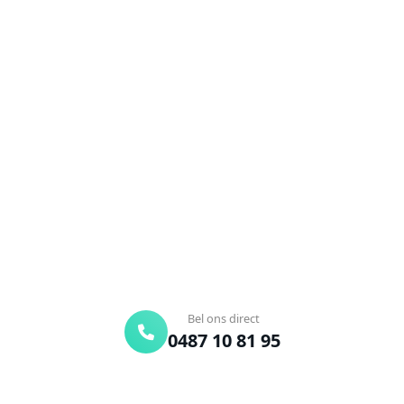
NEEM CONTACT OP
Ontstoppingsdienst nodig in
Wespelaar?
Verstopte afvoer of toilet? Wij lossen het snel op.
Bel ons en een ontstoppingsspecialist is
onderweg. Of vraag vrijblijvend een offerte aan.
Binnen 30 min ter plaatse
24/7 bereikbaar
Gratis offerte
Bel ons direct
0487 10 81 95
Offerte aanvragen