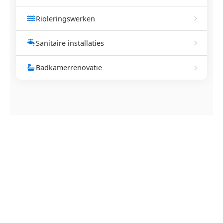
Rioleringswerken
Sanitaire installaties
Badkamerrenovatie
NEEM CONTACT OP
Ontstoppingsdienst nodig in
Wilrijk?
Verstopte afvoer of toilet? Wij lossen het snel op.
Bel ons en een ontstoppingsspecialist is