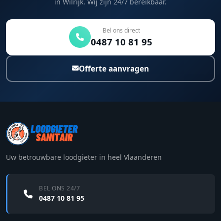
in Wilrijk. Wij zijn 24/7 bereikbaar.
Bel ons direct
0487 10 81 95
Offerte aanvragen
Uw betrouwbare loodgieter in heel Vlaanderen
BEL ONS 24/7
0487 10 81 95