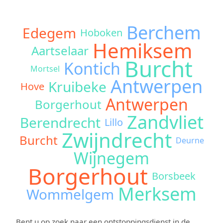
Berchem
Edegem
Hoboken
Hemiksem
Aartselaar
Burcht
Kontich
Mortsel
Antwerpen
Kruibeke
Hove
Antwerpen
Borgerhout
Zandvliet
Berendrecht
Lillo
Zwijndrecht
Burcht
Deurne
Wijnegem
Borgerhout
Borsbeek
Merksem
Wommelgem
Bent u op zoek naar een ontstoppingsdienst in de