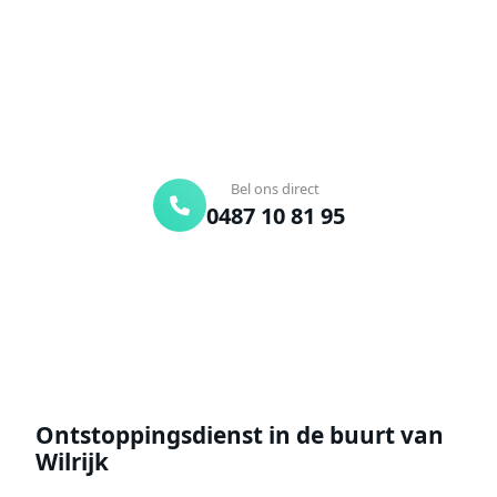
onderweg. Of vraag vrijblijvend een offerte aan.
Binnen 30 min ter plaatse
24/7 bereikbaar
Gratis offerte
Bel ons direct
0487 10 81 95
Offerte aanvragen
Ontstoppingsdienst in de buurt van
Wilrijk