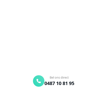
NEEM CONTACT OP
Ontstoppingsdienst nodig in
Schaffen?
Verstopte afvoer of toilet? Wij lossen het snel op.
Bel ons en een ontstoppingsspecialist is
onderweg. Of vraag vrijblijvend een offerte aan.
Binnen 30 min ter plaatse
24/7 bereikbaar
Gratis offerte
Bel ons direct
0487 10 81 95
Offerte aanvragen