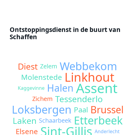
Ontstoppingsdienst in de buurt van
Schaffen
Webbekom
Diest
Zelem
Linkhout
Molenstede
Assent
Halen
Kaggevinne
Tessenderlo
Zichem
Loksbergen
Brussel
Paal
Etterbeek
Laken
Schaarbeek
Sint-Gillis
Elsene
Anderlecht