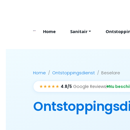
Skip
to
content
Home
Sanitair
Ontstoppi
Home
Ontstoppingsdienst
Beselare
★★★★★
Nu besch
4.8/5
Google Reviews
Ontstoppingsd