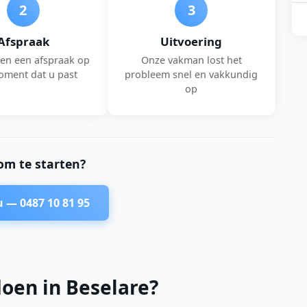
2
3
Afspraak
Uitvoering
en een afspraak op
Onze vakman lost het
oment dat u past
probleem snel en vakkundig
op
om te starten?
nu —
0487 10 81 95
oen in Beselare?