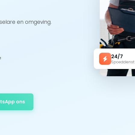
eselare en omgeving.
24/7
e
Spoeddienst
tsApp ons