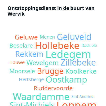
Ontstoppingsdienst in de buurt van
Wervik
Geluveld
Geluwe
Menen
Hollebeke
Beselare
Dadizele
Ledegem
Rekkem
Zillebeke
Wevelgem
Lauwe
Brugge
Koolkerke
Moorsele
Oostkamp
Hertsberge
Ruddervoorde
Waardamme
Sint-Andries
Loppem
Sint-Michiels