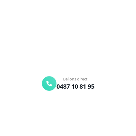
Wervik?
Verstopte afvoer of toilet? Wij lossen het snel op.
Bel ons en een ontstoppingsspecialist is
onderweg. Of vraag vrijblijvend een offerte aan.
Binnen 30 min ter plaatse
24/7 bereikbaar
Gratis offerte
Bel ons direct
0487 10 81 95
Offerte aanvragen