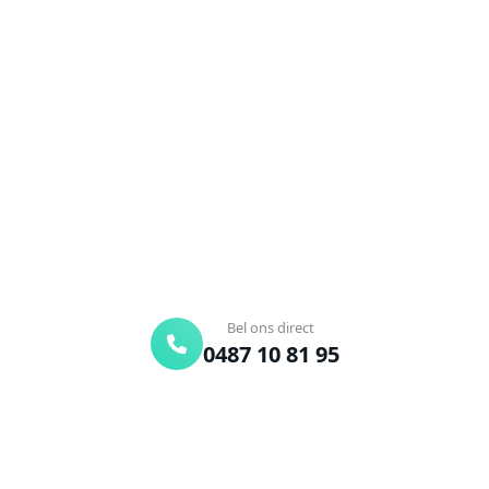
Ontstoppingsdienst nodig in
Dadizele?
Verstopte afvoer of toilet? Wij lossen het snel op.
Bel ons en een ontstoppingsspecialist is
onderweg. Of vraag vrijblijvend een offerte aan.
Binnen 30 min ter plaatse
24/7 bereikbaar
Gratis offerte
Bel ons direct
0487 10 81 95
Offerte aanvragen