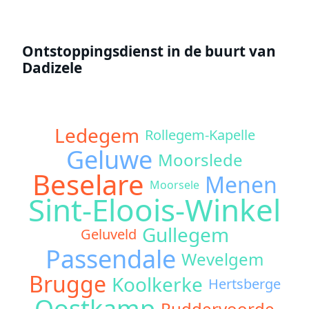
Ontstoppingsdienst in de buurt van
Dadizele
Ledegem
Rollegem-Kapelle
Geluwe
Moorslede
Beselare
Menen
Moorsele
Sint-Eloois-Winkel
Gullegem
Geluveld
Passendale
Wevelgem
Brugge
Koolkerke
Hertsberge
Oostkamp
Ruddervoorde