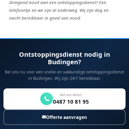
Dringend nood aan een ontstoppingsdienst? Een
telefoontje en we zijn al onderweg. Wij zijn dag en
nacht bereikbaar in geval van nood.
Ontstoppingsdienst nodig in
Budingen?
Bel ons nu voor een snelle en vakkundige ontstoppingsdienst
in Budingen. Wij zijn 24/7 bereikbaar.
Bel ons direct
0487 10 81 95
Offerte aanvragen