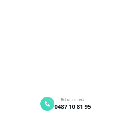
NEEM CONTACT OP
Ontstoppingsdienst nodig in
Budingen?
Verstopte afvoer of toilet? Wij lossen het snel op.
Bel ons en een ontstoppingsspecialist is
onderweg. Of vraag vrijblijvend een offerte aan.
Binnen 30 min ter plaatse
24/7 bereikbaar
Gratis offerte
Bel ons direct
0487 10 81 95
Offerte aanvragen