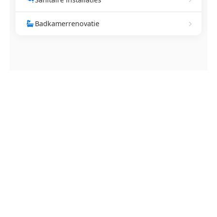
Badkamerrenovatie
NEEM CONTACT OP
Ontstoppingsdienst nodig in
Duras?
Verstopte afvoer of toilet? Wij lossen het snel op.
Bel ons en een ontstoppingsspecialist is
onderweg. Of vraag vrijblijvend een offerte aan.
Binnen 30 min ter plaatse