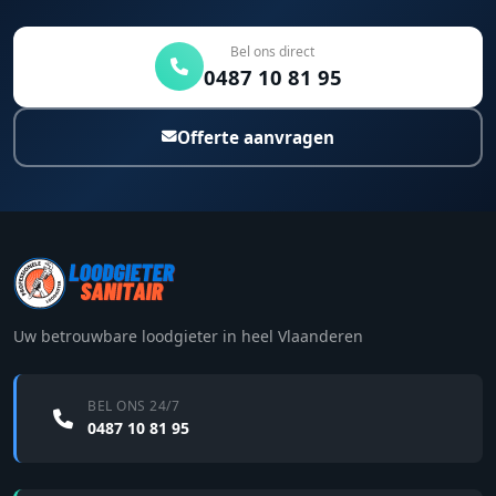
Bel ons direct
0487 10 81 95
Offerte aanvragen
Uw betrouwbare loodgieter in heel Vlaanderen
BEL ONS 24/7
0487 10 81 95