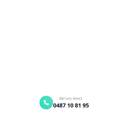
NEEM CONTACT OP
Ontstoppingsdienst nodig in
Runkelen?
Verstopte afvoer of toilet? Wij lossen het snel op.
Bel ons en een ontstoppingsspecialist is
onderweg. Of vraag vrijblijvend een offerte aan.
Binnen 30 min ter plaatse
24/7 bereikbaar
Gratis offerte
Bel ons direct
0487 10 81 95
Offerte aanvragen