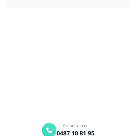
NEEM CONTACT OP
Ontstoppingsdienst nodig in
Sint-Eloois-Winkel?
Verstopte afvoer of toilet? Wij lossen het snel op.
Bel ons en een ontstoppingsspecialist is
onderweg. Of vraag vrijblijvend een offerte aan.
Binnen 30 min ter plaatse
24/7 bereikbaar
Gratis offerte
Bel ons direct
0487 10 81 95