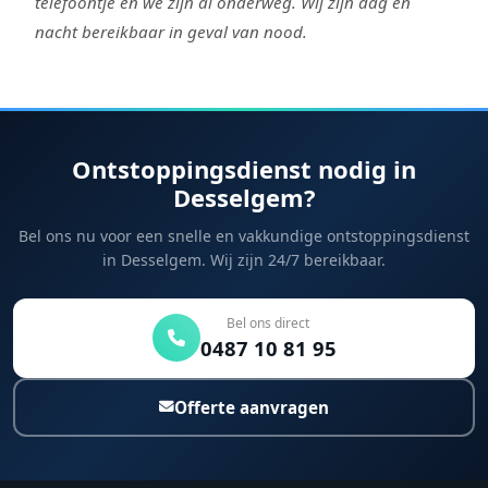
telefoontje en we zijn al onderweg. Wij zijn dag en
nacht bereikbaar in geval van nood.
Ontstoppingsdienst nodig in
Desselgem?
Bel ons nu voor een snelle en vakkundige ontstoppingsdienst
in Desselgem. Wij zijn 24/7 bereikbaar.
Bel ons direct
0487 10 81 95
Offerte aanvragen