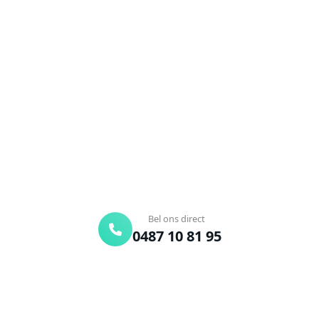
Ontstoppingsdienst nodig in
Desselgem?
Verstopte afvoer of toilet? Wij lossen het snel op.
Bel ons en een ontstoppingsspecialist is
onderweg. Of vraag vrijblijvend een offerte aan.
Binnen 30 min ter plaatse
24/7 bereikbaar
Gratis offerte
Bel ons direct
0487 10 81 95
Offerte aanvragen