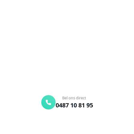
NEEM CONTACT OP
Ontstoppingsdienst nodig in
Sint-Eloois-Vijve?
Verstopte afvoer of toilet? Wij lossen het snel op.
Bel ons en een ontstoppingsspecialist is
onderweg. Of vraag vrijblijvend een offerte aan.
Binnen 30 min ter plaatse
24/7 bereikbaar
Gratis offerte
Bel ons direct
0487 10 81 95
Offerte aanvragen