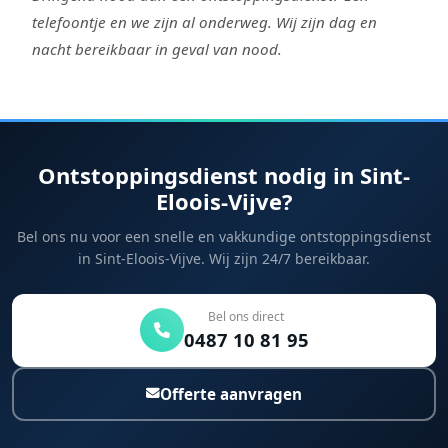
telefoontje en we zijn al onderweg. Wij zijn dag en
nacht bereikbaar in geval van nood.
Ontstoppingsdienst nodig in Sint-
Eloois-Vijve?
Bel ons nu voor een snelle en vakkundige ontstoppingsdienst
in Sint-Eloois-Vijve. Wij zijn 24/7 bereikbaar.
Bel ons direct
0487 10 81 95
Offerte aanvragen