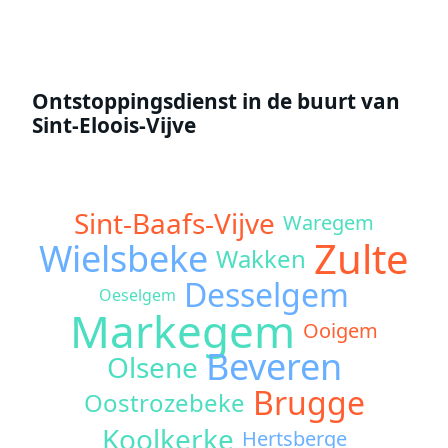
Ontstoppingsdienst in de buurt van
Sint-Eloois-Vijve
Sint-Baafs-Vijve
Waregem
Zulte
Wielsbeke
Wakken
Desselgem
Oeselgem
Markegem
Ooigem
Beveren
Olsene
Brugge
Oostrozebeke
Koolkerke
Hertsberge