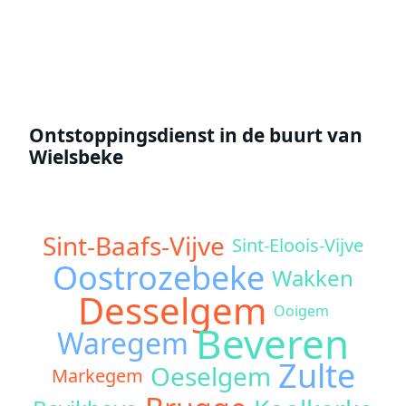
Offerte aanvragen
Ontstoppingsdienst in de buurt van
Wielsbeke
Sint-Baafs-Vijve
Sint-Eloois-Vijve
Oostrozebeke
Wakken
Desselgem
Ooigem
Beveren
Waregem
Zulte
Oeselgem
Markegem