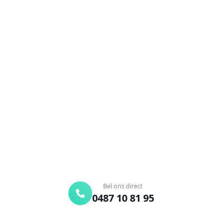
NEEM CONTACT OP
Ontstoppingsdienst nodig in
Wielsbeke?
Verstopte afvoer of toilet? Wij lossen het snel op.
Bel ons en een ontstoppingsspecialist is
onderweg. Of vraag vrijblijvend een offerte aan.
Binnen 30 min ter plaatse
24/7 bereikbaar
Gratis offerte
Bel ons direct
0487 10 81 95