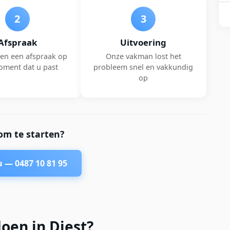
2
3
Afspraak
Uitvoering
en een afspraak op
Onze vakman lost het
oment dat u past
probleem snel en vakkundig
op
om te starten?
nu —
0487 10 81 95
oen in Diest?