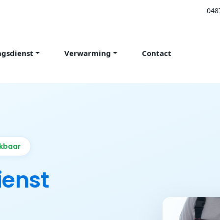
048
ngsdienst
Verwarming
Contact
ikbaar
ienst