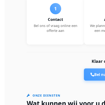
1
Contact
Bel ons of vraag online een
We plann
offerte aan
een m
Klaar 
Bel 
ONZE DIENSTEN
Wat kunnen wij voor u d