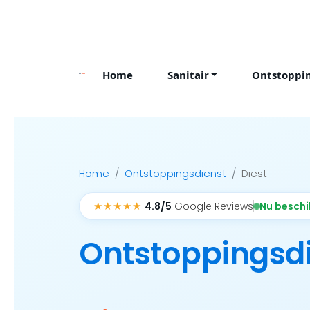
Skip
to
content
Home
Sanitair
Ontstoppi
Home
Ontstoppingsdienst
Diest
★★★★★
Nu besch
4.8/5
Google Reviews
Ontstoppingsd