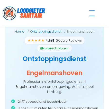
Skip
to
content
Home
Ontstoppingsdienst
Engelmanshoven
★★★★★
4.8/5
Google Reviews
Nu beschikbaar
Ontstoppingsdienst
Engelmanshoven
Professionele ontstoppingsdienst in
Engelmanshoven en omgeving. Actief in heel
Limburg.
24/7 spoeddienst beschikbaar
Binnen 30 minuten ter plaatse in Engelmanshoven