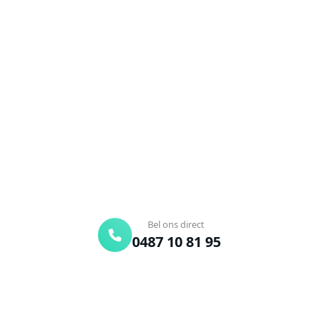
NEEM CONTACT OP
Ontstoppingsdienst nodig in
Engelmanshoven?
Verstopte afvoer of toilet? Wij lossen het snel op.
Bel ons en een ontstoppingsspecialist is
onderweg. Of vraag vrijblijvend een offerte aan.
Binnen 30 min ter plaatse
24/7 bereikbaar
Gratis offerte
Bel ons direct
0487 10 81 95
Offerte aanvragen