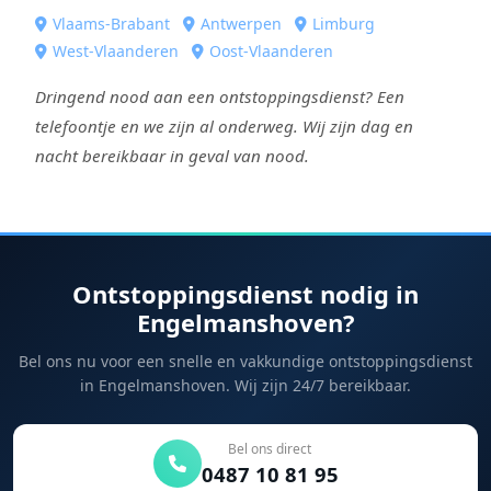
Vlaams-Brabant
Antwerpen
Limburg
West-Vlaanderen
Oost-Vlaanderen
Dringend nood aan een ontstoppingsdienst? Een
telefoontje en we zijn al onderweg. Wij zijn dag en
nacht bereikbaar in geval van nood.
Ontstoppingsdienst nodig in
Engelmanshoven?
Bel ons nu voor een snelle en vakkundige ontstoppingsdienst
in Engelmanshoven. Wij zijn 24/7 bereikbaar.
Bel ons direct
0487 10 81 95