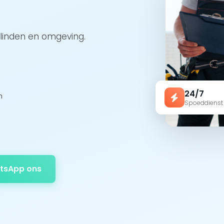
elinden en omgeving.
24/7
n
Spoeddienst
tsApp ons