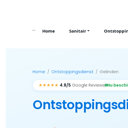
Skip
to
content
Home
Sanitair
Ontstoppi
Home
Ontstoppingsdienst
Gelinden
★★★★★
Nu besch
4.8/5
Google Reviews
Ontstoppingsd