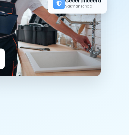
Gecertificeerd
Vakmanschap