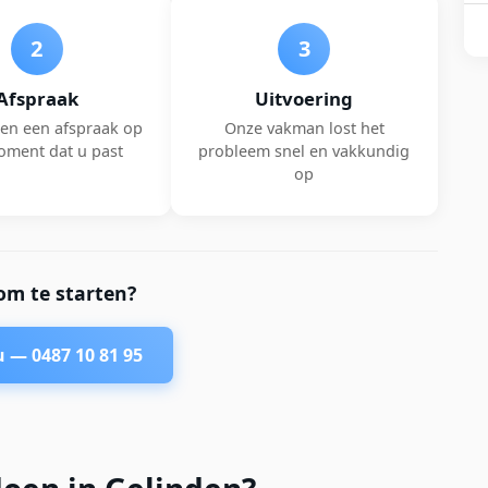
2
3
Afspraak
Uitvoering
en een afspraak op
Onze vakman lost het
oment dat u past
probleem snel en vakkundig
op
om te starten?
nu —
0487 10 81 95