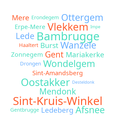
Ottergem
Mere
Erondegem
Vlekkem
Erpe-Mere
Impe
Bambrugge
Lede
Wanzele
Burst
Haaltert
Gent
Mariakerke
Zonnegem
Wondelgem
Drongen
Sint-Amandsberg
Oostakker
Desteldonk
Mendonk
Sint-Kruis-Winkel
Afsnee
Ledeberg
Gentbrugge