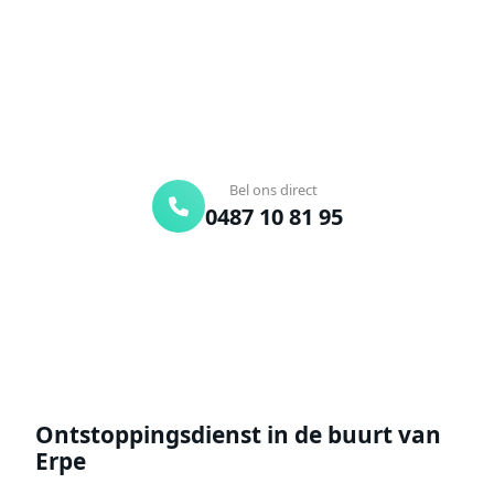
onderweg. Of vraag vrijblijvend een offerte aan.
Binnen 30 min ter plaatse
24/7 bereikbaar
Gratis offerte
Bel ons direct
0487 10 81 95
Offerte aanvragen
Ontstoppingsdienst in de buurt van
Erpe