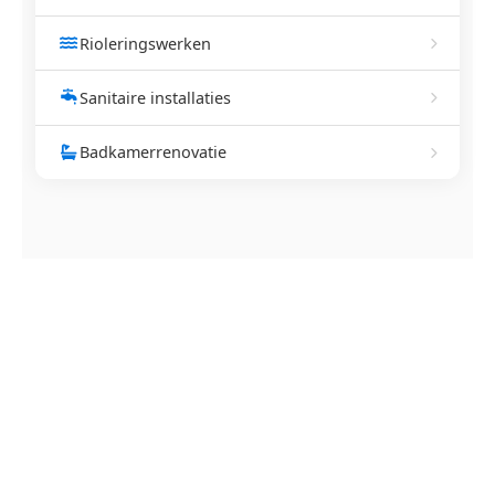
Rioleringswerken
Sanitaire installaties
Badkamerrenovatie
NEEM CONTACT OP
Ontstoppingsdienst nodig in
Erpe?
Verstopte afvoer of toilet? Wij lossen het snel op.
Bel ons en een ontstoppingsspecialist is