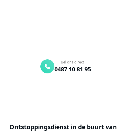
Verstopte afvoer of toilet? Wij lossen het snel op.
Bel ons en een ontstoppingsspecialist is
onderweg. Of vraag vrijblijvend een offerte aan.
Binnen 30 min ter plaatse
24/7 bereikbaar
Gratis offerte
Bel ons direct
0487 10 81 95
Offerte aanvragen
Ontstoppingsdienst in de buurt van