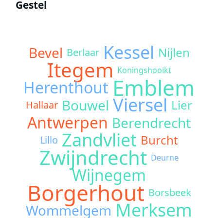
Gestel
Kessel
Bevel
Nijlen
Berlaar
Itegem
Koningshooikt
Emblem
Herenthout
Viersel
Bouwel
Lier
Hallaar
Antwerpen
Berendrecht
Zandvliet
Burcht
Lillo
Zwijndrecht
Deurne
Wijnegem
Borgerhout
Borsbeek
Merksem
Wommelgem