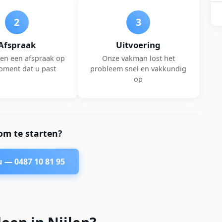
2
3
Afspraak
Uitvoering
en een afspraak op
Onze vakman lost het
oment dat u past
probleem snel en vakkundig
op
om te starten?
nu —
0487 10 81 95