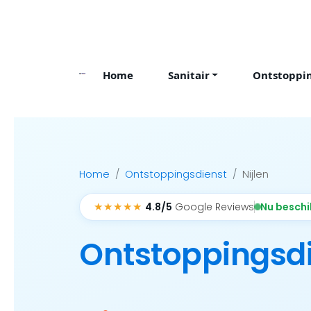
Skip
to
content
Home
Sanitair
Ontstoppi
Home
Ontstoppingsdienst
Nijlen
★★★★★
Nu besch
4.8/5
Google Reviews
Ontstoppingsd