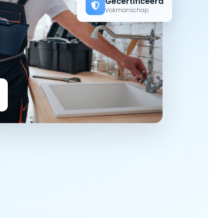
Gecertificeerd
Vakmanschap